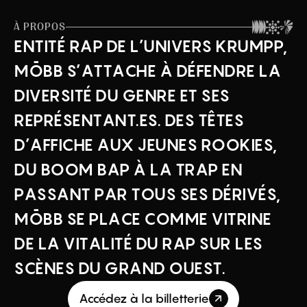
À PROPOS
E
N
T
I
T
É
R
A
P
D
E
L
’
U
N
I
V
E
R
S
K
R
U
M
P
P
,
M
Ō
B
B
S
’
A
T
T
A
C
H
E
À
D
É
F
E
N
D
R
E
L
A
D
I
V
E
R
S
I
T
É
D
U
G
E
N
R
E
E
T
S
E
S
R
E
P
R
É
S
E
N
T
A
N
T
.
E
S
.
D
E
S
T
Ê
T
E
S
D
’
A
F
F
I
C
H
E
A
U
X
J
E
U
N
E
S
R
O
O
K
I
E
S
,
D
U
B
O
O
M
B
A
P
À
L
A
T
R
A
P
E
N
P
A
S
S
A
N
T
P
A
R
T
O
U
S
S
E
S
D
É
R
I
V
É
S
,
M
Ō
B
B
S
E
P
L
A
C
E
C
O
M
M
E
V
I
T
R
I
N
E
D
E
L
A
V
I
T
A
L
I
T
É
D
U
R
A
P
S
U
R
L
E
S
S
C
È
N
E
S
D
U
G
R
A
N
D
O
U
E
S
T
.
Accédez à la billetterie