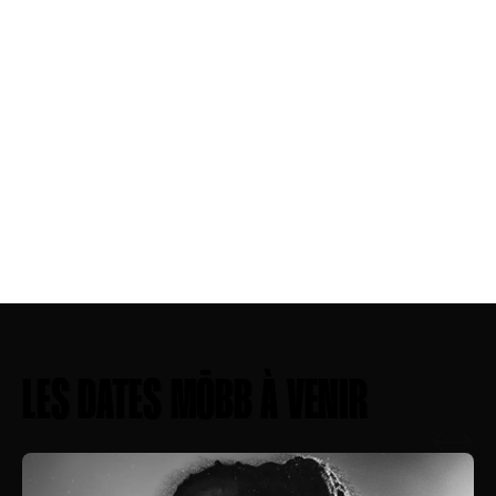
LES DATES MŌBB À VENIR
FAIRE DÉFILER