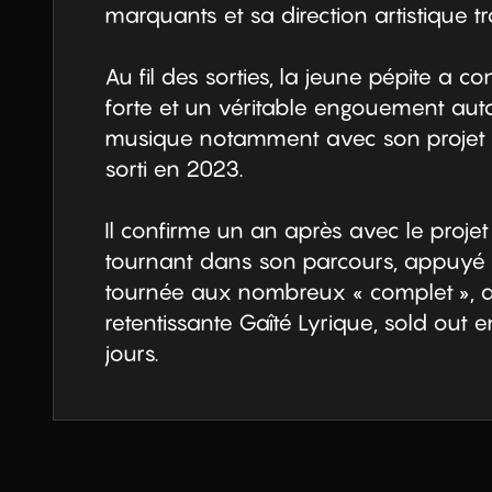
marquants et sa direction artistique tra
Au fil des sorties, la jeune pépite a con
forte et un véritable engouement auto
musique notamment avec son projet
sorti en 2023.

Il confirme un an après avec le proje
tournant dans son parcours, appuyé 
tournée aux nombreux « complet », d
retentissante Gaîté Lyrique, sold out 
jours.

Après plus d'un an de teasing, d'extraits
s'apprête aujourd'hui à dévoiler Antido
plus qu'attendu qui témoigne de l'évolu