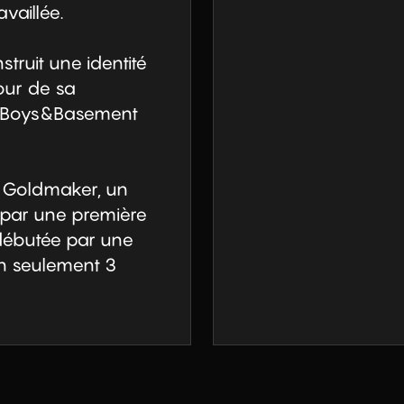
vaillée.

struit une identité 
ur de sa 
 Boys&Basement 
t Goldmaker, un 
par une première 
ébutée par une 
en seulement 3 
 et de visuels, il 
te, un projet 
tion artistique 