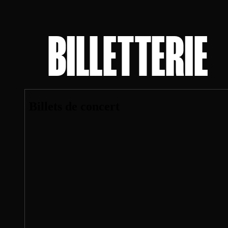
de Ajna.

Entre énergie brute, mélancolie et mor
BILLETTERIE
le live, Ajna confirme sa volonté d'insta
durablement son univers dans le pay
français.