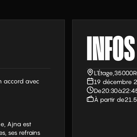
INFOS
L'Étage
,
35000
R
 accord avec 
19 décembre 
De
20:30
à
22:4
À partir de
21.
e, Ajna est 
 ses refrains 