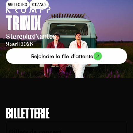
ELECTRO
DANCE
TRINIX
Stereolux
Nantes
|
9 avril 2026
Rejoindre la file d’attente
BILLETTERIE