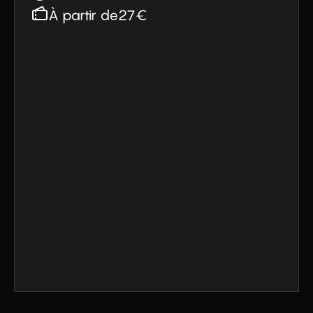
et à la masculinité. 

À partir de
27
€
Ces questions seront centrales dans 
son projet. Marguerite écrit des textes 
sensibles et des mélodies entêtantes. 
Elle intrigue, captive, émeut, sans 
jamais perdre de son espièglerie.