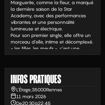
Marguerite, comme la fleur, a marqué 
la dernière saison de la Star 
Academy, avec des performances 
vibrantes et une personnalité 
lumineuse et électrique. 

Pour son premier single, elle offre un 
morceau d’elle, intime et décomplexé. 
« les filles, les meufs », c’est une 
confession forte. Elle avait besoin de 
chanter sa bisexualité, une partie 
d’elle qui la guide et la réjouit, autant 
qu’elle peut la questionner. 
INFOS PRATIQUES
Marguerite, arrivée dernière d’une 
fratrie de trois garçons, a navigué 
L'Étage
,
35000
Rennes
toute sa vie en cherchant sa place, 
11 mars 2026
en explorant son rapport à la féminité 
De
20:30
à
22:45