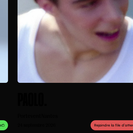
PAOLO.
Portevent
Nantes
24 septembre 2026
e
Rejoindre la file d’atte