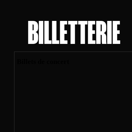
MadeInParis est bien plus qu'un simple a
une promesse d'émotion, prêt à laisse
avec un nouveau projet prévu cette 
BILLETTERIE
qui présage de nouvelles facettes à dé