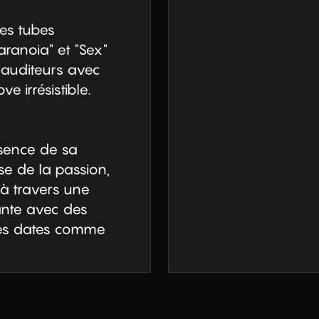
s tubes 
anoia" et "Sex" 
 auditeurs avec 
 irrésistible.

sence de sa 
e de la passion, 
à travers une 
ante avec des 
tes dates comme 
ent l’Élysée 