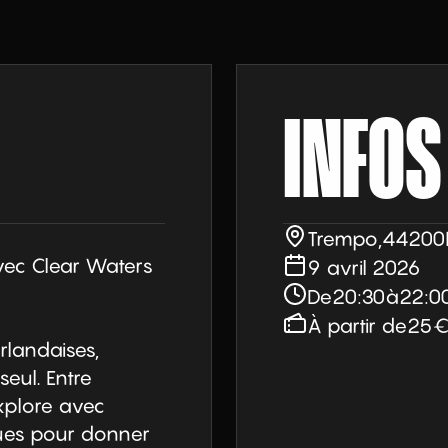
INFOS
Trempo
,
44200
ec Clear Waters 
9 avril 2026
De
20:30
à
22:0
À partir de
25
rlandaises, 
eul. Entre 
xplore avec 
ques pour donner 