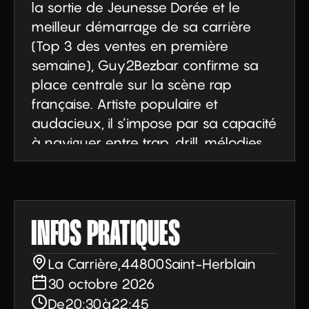
la sortie de Jeunesse Dorée et le 
meilleur démarrage de sa carrière 
(Top 3 des ventes en première 
semaine), Guy2Bezbar confirme sa 
place centrale sur la scène rap 
française. Artiste populaire et 
audacieux, il s’impose par sa capacité 
à naviguer entre trap, drill, mélodies 
et émotions, sans jamais perdre son 
identité. Porté par des titres devenus

viraux comme Big Mama ou Monaco 
(certifié diamant), et par des 
INFOS PRATIQUES
collaborations prestigieuses, Guy 
incarne une génération ambitieuse, 
La Carrière
,
44800
Saint-Herblain
libre et créative.

30 octobre 2026
Avec Jeunesse Dorée, véritable 
De
20:30
à
22:45