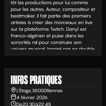
tôt les productions pour lui comme 
pour les autres. Auteur, compositeur et 
beatmaker, il fait partie des premiers 
artistes à créer des morceaux en live 
sur la plateforme Twitch. Danyl est 
franco-algérien et puise dans les 
sonorités raï pour construire son 
univers musical. Inspiré par sa double 
culture et la modernité de son 
époque, il sort des sons qu’il 
rassemble sous le nom de Khedma 
(le travail en arabe). Danyl sortira son 
INFOS PRATIQUES
premier album à l’automne prochain.
L'Étage
,
35000
Rennes
4 février 2026
De
20:30
à
22:45