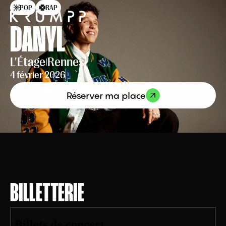
POP
RAP
DANYL
L'Étage
Rennes
|
4 février 2026
Réserver ma place
BILLETTERIE